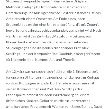
Studienschwerpunkte liegen in den Fächern Dirigieren,
Methodik, Pädagogik, Harmonielehre, Instrumentation,
Hörerziehung und Musikgeschichte. Fester Bestandteil ist das
Arbeiten mit einem Orchester. Am Ende eines jeden
Studienjahres erfolgt eine Jahresendprüfung, die mit Zeugnis
bewertet und Jahresabschlussurkunde bescheinigt wird. Nach
vier Jahren wird das Zertifikat
„Metafoor – Leitung von
Blasorchestern“
erworben. Künstlerischer Leiter des
Studienganges sind die beiden Niederländer Prof. Alex
Schillings und der Komponist Rob Goorhuis, ständiger Dozent
für Harmonielehre, Komposition, und Theorie.
Am 12.März war nun auch nach 4 Jahren die 2. Studentenzeit
für unseren Dirigentenmit einem Examenskonzert im Kurhaus
von Bad Krotzingen zu Ende. Dort leitete er zusammen mit
seinen Kommolitonen und Prof. Alex Schillings das
Landespolizeiorchester Baden Württemberg bei einem
öffentlichen Konzert. Geboten wurde ein konzertantes
amerikanisches Programm mit Werken von James Barnes, David