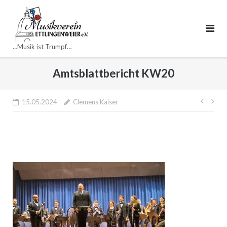
Direkt
zum
Inhalt
…Musik ist Trumpf…
Amtsblattbericht KW20
Beitr
15.05.2024
Clemens Kaiser