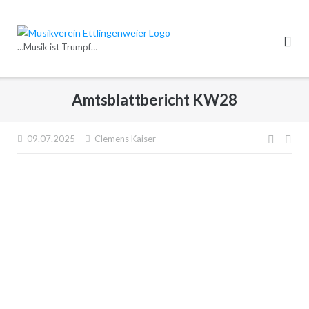
Direkt
zum
Inhalt
…Musik ist Trumpf…
Amtsblattbericht KW28
Beitr
09.07.2025
Clemens Kaiser