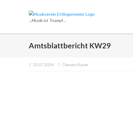
Direkt
zum
Inhalt
…Musik ist Trumpf…
Amtsblattbericht KW29
20.07.2024
Clemens Kaiser