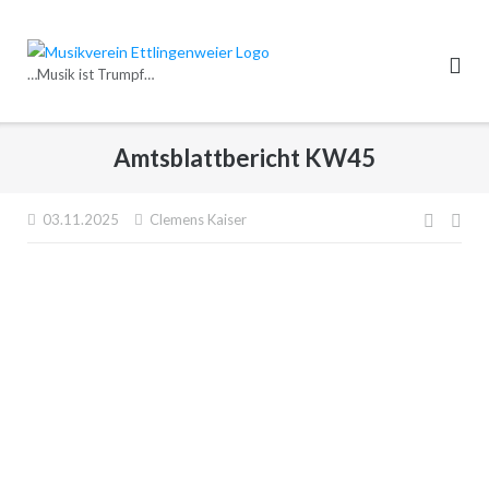
Direkt
zum
Inhalt
…Musik ist Trumpf…
Amtsblattbericht KW45
Beitr
03.11.2025
Clemens Kaiser