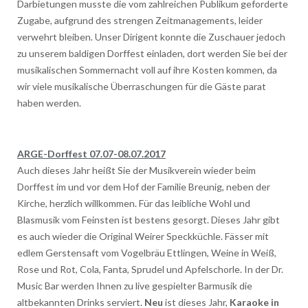
Darbietungen musste die vom zahlreichen Publikum geforderte
Zugabe, aufgrund des strengen Zeitmanagements, leider
verwehrt bleiben. Unser Dirigent konnte die Zuschauer jedoch
zu unserem baldigen Dorffest einladen, dort werden Sie bei der
musikalischen Sommernacht voll auf ihre Kosten kommen, da
wir viele musikalische Überraschungen für die Gäste parat
haben werden.
ARGE-Dorffest 07.07-08.07.2017
Auch dieses Jahr heißt Sie der Musikverein wieder beim
Dorffest im und vor dem Hof der Familie Breunig, neben der
Kirche, herzlich willkommen. Für das leibliche Wohl und
Blasmusik vom Feinsten ist bestens gesorgt. Dieses Jahr gibt
es auch wieder die Original Weirer Speckküchle. Fässer mit
edlem Gerstensaft vom Vogelbräu Ettlingen, Weine in Weiß,
Rose und Rot, Cola, Fanta, Sprudel und Apfelschorle. In der Dr.
Music Bar werden Ihnen zu live gespielter Barmusik die
altbekannten Drinks serviert.
Neu
ist dieses Jahr,
Karaoke in