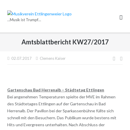
Direkt
zum
Inhalt
…Musik ist Trumpf…
Amtsblattbericht KW27/2017
Beitr
02.07.2017
Clemens Kaiser
Gartenschau Bad Herrenalb –
Städtetag Ettlingen
Bei angenehmen Temperaturen spielte der MVE im Rahmen
des Städtetages Ettlingen auf der Gartenschau in Bad
Herrenalb. Der Pavillon bei der Sparkassenbühne füllte sich
schnell mit den Besuchern. Das Publikum wurde bestens mit
Hits und Evergreens unterhalten. Nach Abschluss der