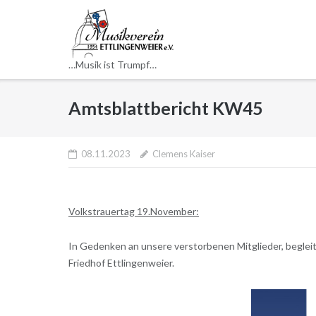
Direkt
zum
Inhalt
…Musik ist Trumpf…
Amtsblattbericht KW45
08.11.2023
Clemens Kaiser
Volkstrauertag 19.November:
In Gedenken an unsere verstorbenen Mitglieder, beglei
Friedhof Ettlingenweier.