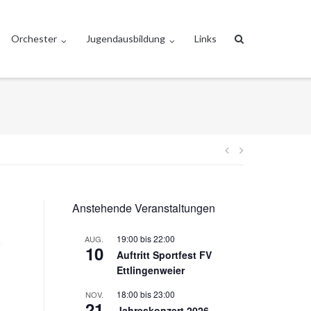
Orchester
Jugendausbildung
Links
Beitragsnav
Anstehende Veranstaltungen
19:00
bis
22:00
AUG.
m
10
Auftritt Sportfest FV
Ettlingenweier
18:00
bis
23:00
NOV.
21
Jahreskonzert 2026