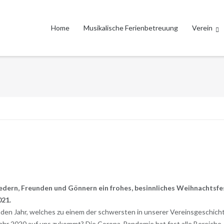
Home
Musikalische Ferienbetreuung
Verein
edern, Freunden und Gönnern ein frohes, besinnliches Weihnachtsfe
021.
nden Jahr, welches zu einem der schwersten in unserer Vereinsgeschich
 Jahr 2020 auf uns zukommt? Die Corona-Pandemie hat fast alle Bereiche