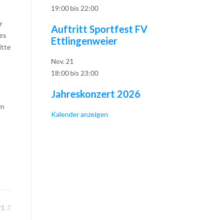
19:00
bis
22:00
r
Auftritt Sportfest FV
es
Ettlingenweier
itte
Nov.
21
18:00
bis
23:00
Jahreskonzert 2026
rn
Kalender anzeigen
21