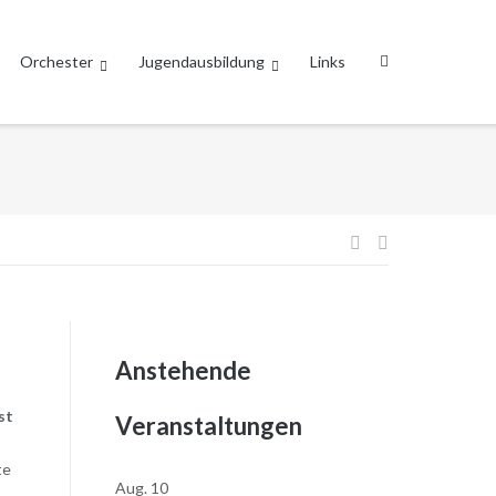
Orchester
Jugendausbildung
Links
Beitragsnavi
Anstehende
st
Veranstaltungen
te
Aug.
10