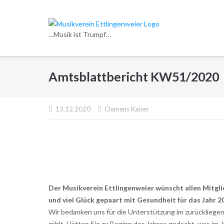
Direkt
zum
Inhalt
…Musik ist Trumpf…
Amtsblattbericht KW51/2020
13.12.2020
Clemens Kaiser
Der Musikverein Ettlingenweier wünscht allen Mitgli
und viel Glück gepaart mit Gesundheit für das Jahr 2
Wir bedanken uns für die Unterstützung im zurückliege
zählt. Hätten Sie zu Beginn des Jahres gedacht, was im