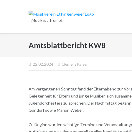
Direkt
zum
Inhalt
…Musik ist Trumpf…
Amtsblattbericht KW8
22.02.2024
Clemens Kaiser
Am vergangenen Sonntag fand der Elternabend zur Vorst
Gelegenheit für Eltern und junge Musiker, sich zusamm
Jugendorchesters zu sprechen. Der Nachmittag begann 
Gondorf sowie Marion Weber.
Zu Beginn wurden wichtige Termine und Veranstaltunge
Auftritte und was denn generell so alles benötigt wird fü