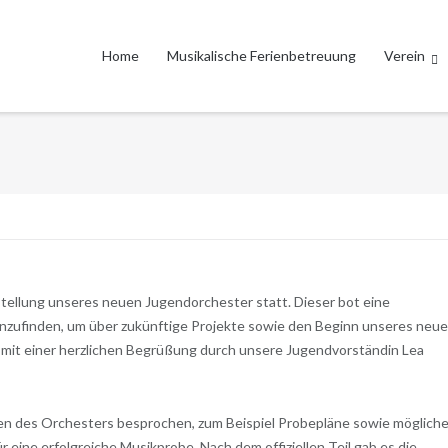
Home
Musikalische Ferienbetreuung
Verein
ellung unseres neuen Jugendorchester statt. Dieser bot eine
enzufinden, um über zukünftige Projekte sowie den Beginn unseres neu
mit einer herzlichen Begrüßung durch unsere Jugendvorständin Lea
n des Orchesters besprochen, zum Beispiel Probepläne sowie möglich
r eine erfolgreiche Musikprobe. Nach dem offiziellen Teil gab es die