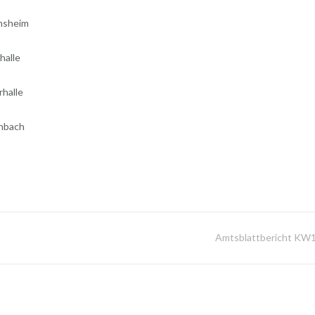
nsheim
halle
rhalle
enbach
Amtsblattbericht KW