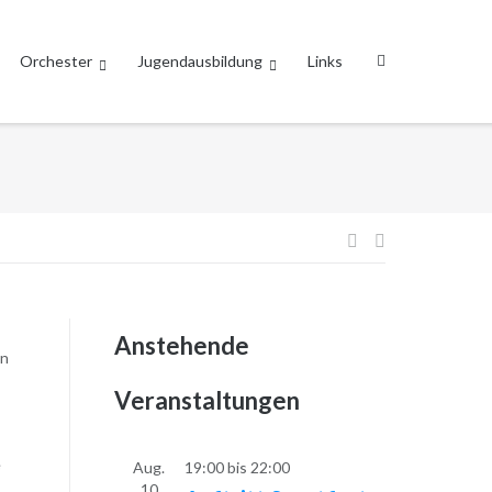
Orchester
Jugendausbildung
Links
Beitragsnavi
Anstehende
en
Veranstaltungen
e
Aug.
19:00
bis
22:00
10