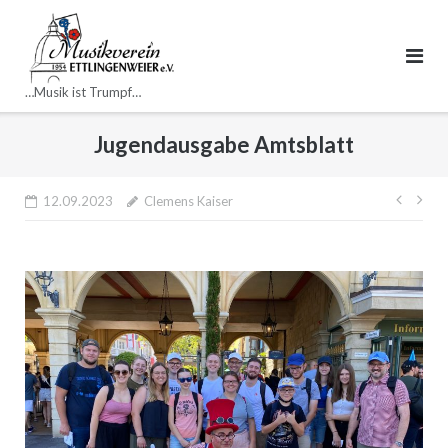
Direkt
zum
Inhalt
…Musik ist Trumpf…
Jugendausgabe Amtsblatt
Beitr
12.09.2023
Clemens Kaiser