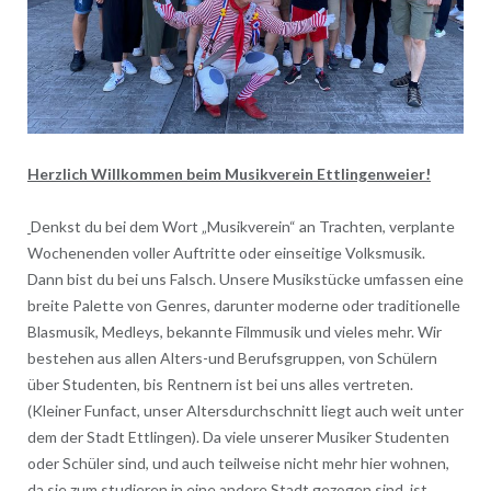
Herzlich Willkommen beim Musikverein Ettlingenweier!
Denkst du bei dem Wort „Musikverein“ an Trachten, verplante
Wochenenden voller Auftritte oder einseitige Volksmusik.
Dann bist du bei uns Falsch. Unsere Musikstücke umfassen eine
breite Palette von Genres, darunter moderne oder traditionelle
Blasmusik, Medleys, bekannte Filmmusik und vieles mehr. Wir
bestehen aus allen Alters-und Berufsgruppen, von Schülern
über Studenten, bis Rentnern ist bei uns alles vertreten.
(Kleiner Funfact, unser Altersdurchschnitt liegt auch weit unter
dem der Stadt Ettlingen). Da viele unserer Musiker Studenten
oder Schüler sind, und auch teilweise nicht mehr hier wohnen,
da sie zum studieren in eine andere Stadt gezogen sind, ist