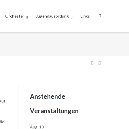
Orchester
Jugendausbildung
Links
Beitragsnavi
Anstehende
gut
Veranstaltungen
n
die
Aug.
10