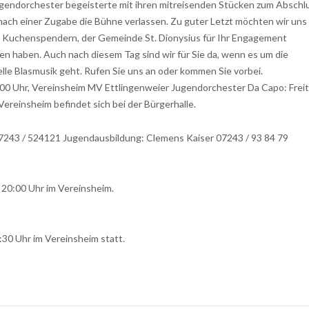
gendorchester begeisterte mit ihren mitreisenden Stücken zum Abschl
ach einer Zugabe die Bühne verlassen. Zu guter Letzt möchten wir uns 
nt, Kuchenspendern, der Gemeinde St. Dionysius für Ihr Engagement
n haben. Auch nach diesem Tag sind wir für Sie da, wenn es um die
lle Blasmusik geht. Rufen Sie uns an oder kommen Sie vorbei.
00 Uhr, Vereinsheim MV Ettlingenweier Jugendorchester Da Capo: Frei
ereinsheim befindet sich bei der Bürgerhalle.
07243 / 524121 Jugendausbildung: Clemens Kaiser 07243 / 93 84 79
 20:00 Uhr im Vereinsheim.
:30 Uhr im Vereinsheim statt.