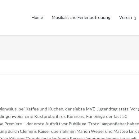
Home
Musikalische Ferienbetreuung
Verein
ionysius, bei Kaffee und Kuchen, der siebte MVE-Jugendtag statt. Vor 
lingenweier eine Kostprobe ihres Könnens. Für einige der fast 50
e Premiere – der erste Auftritt vor Publikum. Trotz Lampenfieber habe
rüßung durch Clemens Kaiser übernahmen Marion Weber und Matteo Link 
Erich Kästner Grundschule laufende Percussiongruppe begeisterte mit