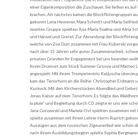
einer Eigenkomposition die Zuschauer. Sie ließen es au
krachen. Als nächstes kamen die Blockflötengruppen auf
gekonnt Lena Hewener, Mara Schmitt und Maria Seifried 
zweiten Gruppe spielten Ana-Maria Svalina und Alina Sch
und Hänsel und Gretel. Zur Abrundung der Blockflöteng
welche von Zoe Dürr zusammen mit Frau Kuberski vorget
nach über 15 Jahren sehr guter Zusammenarbeit, schwere
privaten Gründen ihr Engagement bei uns beenden woll
ihrem Drumset zum Stück Summer Groove und Matteo Lin
angespielt. Mit ihrem Trompetentrio Katjuscha überzeugt
kam das Tenorhorn an die Reihe. Christopher Erdmann u
Kuckuck. Mit den Kirchenstücken Abendlied und Gebet s
Jonas Kaiser auf dem Tenorhorn. Es folgte das Waldhorn
la pluie“ und Begleitung durch CD zeigte er uns wie sch
Jana Gorzawski und Mariela Ost spielten zusammen mit i
spielte zusammen mit ihrem Lehrer Herrn Ruprich gekonn
Auszügen aus dem russischen Zigeunerlied wie schön die
nach ihrem Ausbildungsbeginn spielte Sophia Bergmann