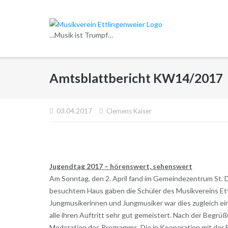
Direkt
zum
Inhalt
…Musik ist Trumpf…
Amtsblattbericht KW14/2017
03.04.2017
Clemens Kaiser
Jugendtag 2017 – hörenswert, sehenswert
Am Sonntag, den 2. April fand im Gemeindezentrum St. D
besuchtem Haus gaben die Schüler des Musikvereins Ett
Jungmusikerinnen und Jungmusiker war dies zugleich ein
alle ihren Auftritt sehr gut gemeistert. Nach der Beg
Moderation des Programms. Die in Kooperation mit der 