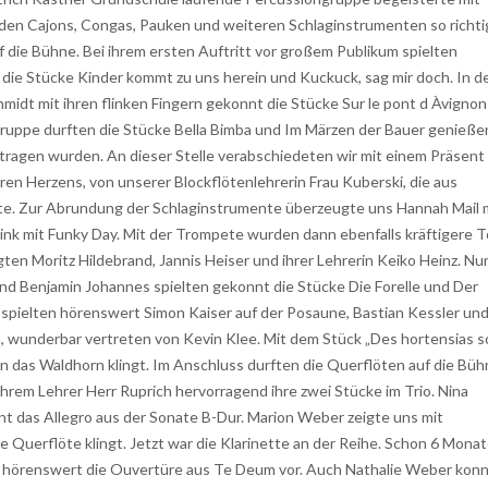
f den Cajons, Congas, Pauken und weiteren Schlaginstrumenten so richti
 die Bühne. Bei ihrem ersten Auftritt vor großem Publikum spielten
die Stücke Kinder kommt zu uns herein und Kuckuck, sag mir doch. In d
midt mit ihren flinken Fingern gekonnt die Stücke Sur le pont d Àvignon
ruppe durften die Stücke Bella Bimba und Im Märzen der Bauer genieße
ragen wurden. An dieser Stelle verabschiedeten wir mit einem Präsent
n Herzens, von unserer Blockflötenlehrerin Frau Kuberski, die aus
te. Zur Abrundung der Schlaginstrumente überzeugte uns Hannah Mail 
k mit Funky Day. Mit der Trompete wurden dann ebenfalls kräftigere 
en Moritz Hildebrand, Jannis Heiser und ihrer Lehrerin Keiko Heinz. Nu
nd Benjamin Johannes spielten gekonnt die Stücke Die Forelle und Der
pielten hörenswert Simon Kaiser auf der Posaune, Bastian Kessler un
, wunderbar vertreten von Kevin Klee. Mit dem Stück „Des hortensias 
ön das Waldhorn klingt. Im Anschluss durften die Querflöten auf die Büh
hrem Lehrer Herr Ruprich hervorragend ihre zwei Stücke im Trio. Nina
t das Allegro aus der Sonate B-Dur. Marion Weber zeigte uns mit
 Querflöte klingt. Jetzt war die Klarinette an der Reihe. Schon 6 Mona
 hörenswert die Ouvertüre aus Te Deum vor. Auch Nathalie Weber kon