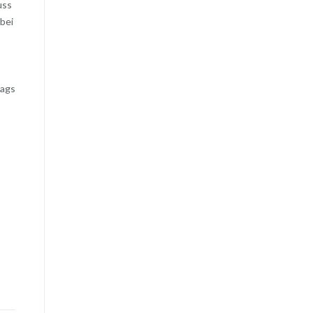
uss
bei
tags