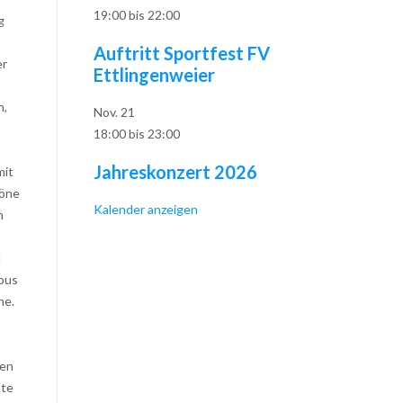
19:00
bis
22:00
g
Auftritt Sportfest FV
er
Ettlingenweier
n,
Nov.
21
18:00
bis
23:00
Jahreskonzert 2026
mit
Töne
Kalender anzeigen
n
d
sous
ne.
ten
nte